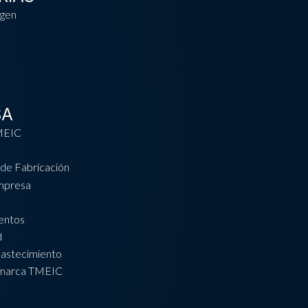
gen
SA
MEIC
de Fabricación
empresa
ventos
d
bastecimiento
 marca TMEIC