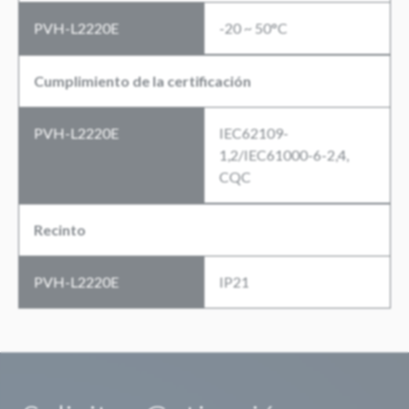
PVH-L2220E
-20 ~ 50°C
Cumplimiento de la certificación
PVH-L2220E
IEC62109-
1,2/IEC61000-6-2,4,
CQC
Recinto
PVH-L2220E
IP21