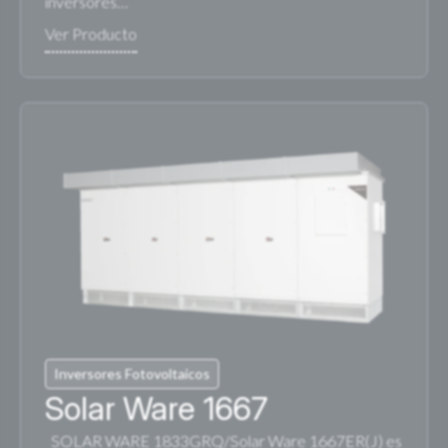
inversores…
Inversores Fotovoltaicos
Solar Ware 1667
SOLAR WARE 1833GRQ/Solar Ware 1667ER(J) es