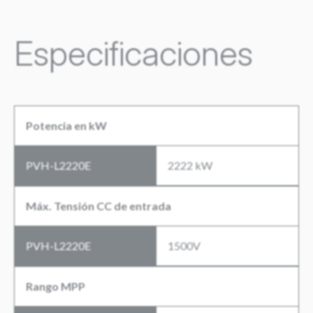
Especificaciones
Potencia en kW
PVH-L2220E
2222 kW
Máx. Tensión CC de entrada
PVH-L2220E
1500V
Rango MPP