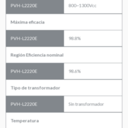
PVH-L2220E
800~1300Vcc
Máxima eficacia
PVH-L2220E
98.8%
Región Eficiencia nominal
PVH-L2220E
98.6%
Tipo de transformador
PVH-L2220E
Sin transformador
Temperatura