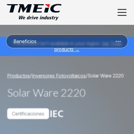
Beneficios
This product isn’t available in your region.
Ver Todo
products →
Productos
/
Inversores Fotovoltaicos
/
Solar Ware 2220
Solar Ware 2220
Certificaciones