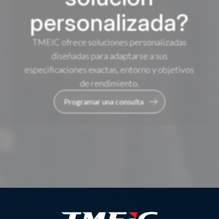
personalizada?
TMEIC ofrece soluciones personalizadas
diseñadas para adaptarse a sus
especificaciones exactas, entorno y objetivos
de rendimiento.
Programar una consulta