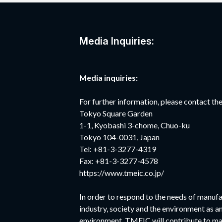
Media Inquiries:
Media inquiries:
For further information, please contact 
Tokyo Square Garden
1-1, Kyobashi 3-chome, Chuo-ku
Tokyo 104-0031, Japan
Tel: +81-3-3277-4319
Fax: +81-3-3277-4578
https://www.tmeic.co.jp/
In order to respond to the needs of manufa
industry, society and the environment as a
environment. TMEIC will contribute to ma