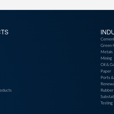
CTS
IND
Cemen
Green 
Metals
Mining
Oil & G
Paper
Ports &
Renewa
roducts
Rubber 
Substat
Testing