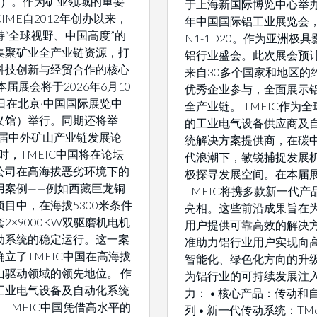
ME）。作为矿业领域的重要
于上海新国际博览中心举办的
IME自2012年创办以来，
年中国国际铝工业展览会
持“全球视野、中国高度”的
N1-1D20。作为亚洲极
集聚矿业全产业链资源，打
铝行业盛会。此次展会预
科技创新与经贸合作的核心
来自30多个国家和地区的约
本届展会将于2026年6月10
优秀企业参与，全面展示
2日在北京·中国国际展览中
全产业链。 TMEIC作为
义馆）举行。同期还将举
的工业电气设备供应商及
六届中外矿山产业链发展论
统解决方案提供商，在碳
时，TMEIC中国将在论坛
代浪潮下，敏锐捕捉发展
公司在高海拔恶劣环境下的
极探寻发展空间。在本届
用案例——例如西藏巨龙铜
TMEIC将携多款新一代产
项目中，在海拔5300米条件
亮相。这些前沿成果旨在
2×9000KW双驱磨机电机
用户提供可靠高效的解决
动系统的稳定运行。这一案
准助力铝行业用户实现向
立了TMEIC中国在高海拔
智能化、绿色化方向的升
山驱动领域的领先地位。 作
为铝行业的可持续发展注
工业电气设备及自动化系统
力： • 核心产品：传动和
TMEIC中国凭借高水平的
列 • 新一代传动系统：TMdr