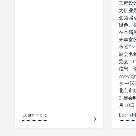
工程设
为矿业
变频驱
绿色、
在本届展
来丰富
莅临TM
展会名
览会 C
信息，
www.bj
京·中
北京市
3. 展会
月 10日 