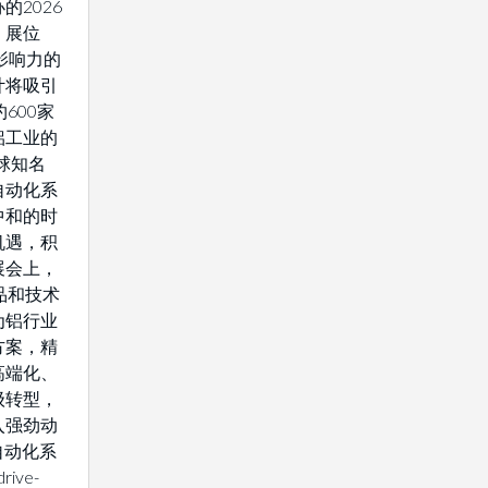
2026
，展位
具影响力的
计将吸引
600家
铝工业的
全球知名
自动化系
中和的时
机遇，积
展会上，
品和技术
为铝行业
方案，精
高端化、
级转型，
入强劲动
自动化系
ive-