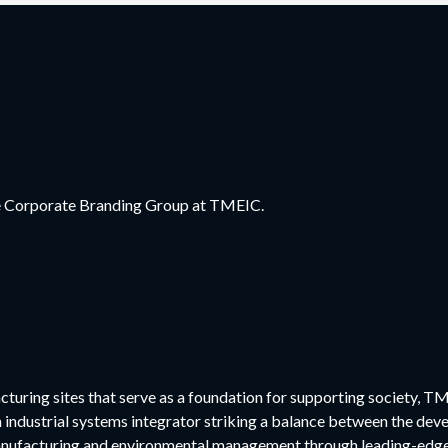
the Corporate Branding Group at TMEIC.
cturing sites that serve as a foundation for supporting society, TM
n industrial systems integrator striking a balance between the dev
nufacturing and environmental management through leading-edge 