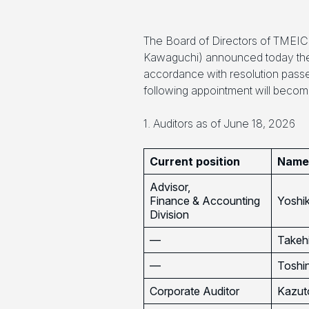
The Board of Directors of TMEIC
Kawaguchi) announced today the c
accordance with resolution passe
following appointment will becom
1. Auditors as of June 18, 2026
Current position
Name
Advisor,
Finance & Accounting
Yoshi
Division
—
Takehi
—
Toshin
Corporate Auditor
Kazut