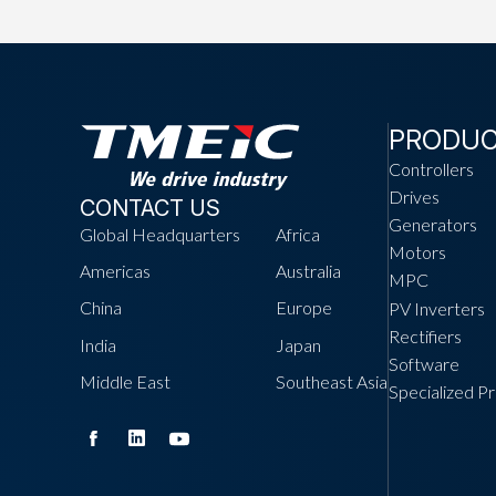
PRODU
Controllers
Drives
CONTACT US
Generators
Global Headquarters
Africa
Motors
Americas
Australia
MPC
China
Europe
PV Inverters
Rectifiers
India
Japan
Software
Middle East
Southeast Asia
Specialized P