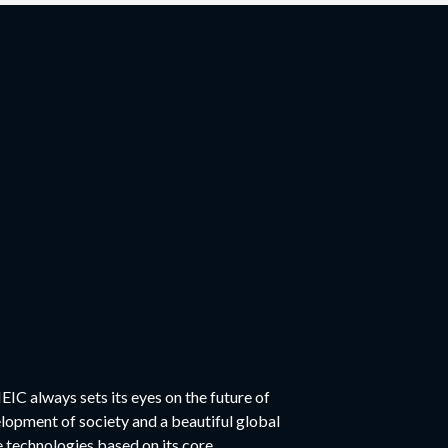
EIC always sets its eyes on the future of
elopment of society and a beautiful global
technologies based on its core