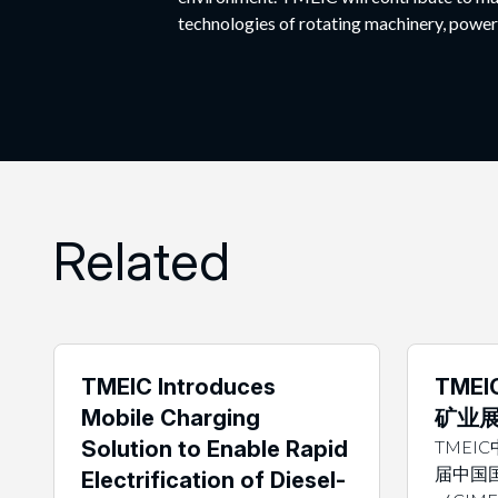
technologies of rotating machinery, power
Related
TMEIC Introduces
TME
Mobile Charging
矿业
Solution to Enable Rapid
TMEI
届中国
Electrification of Diesel-