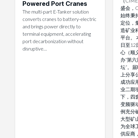
（CI
Powered Port Cranes
盛会，C
The multi-part E-Tanker solution
始终秉
converts cranes to battery-electric
定位，
and brings power directly to
造矿业
terminal equipment, accelerating
平台。 
port decarbonization without
日至1
disruptive…
心（顺
办“第
坛”。届
上分享
成功应
业二期
下，四套
变频驱
例充分确
大型矿
为全球
供应商，