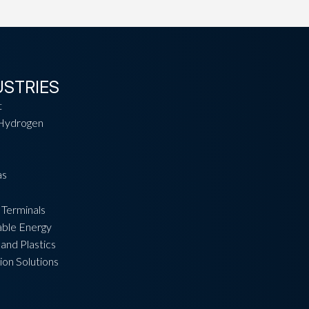
USTRIES
t
Hydrogen
as
 Terminals
ble Energy
and Plastics
ion Solutions