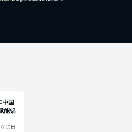
6年中国
赋能铝
8-10日