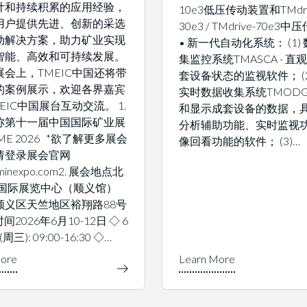
计和持续积累的应用经验，
10e3低压传动装置和TMdri
用户提供先进、创新的采选
30e3 / TMdrive-70e3
动解决方案，助力矿业实现
• 新一代自动化系统： (1)
智能、高效和可持续发展。
集监控系统TMASCA - 直
会上，TMEIC中国还将带
套设备状态的监视软件； (2
的案例展示，欢迎各界嘉宾
实时数据收集系统TMODG 
EIC中国展台互动交流。 1.
和显示成套设备的数据，
称第十一届中国国际矿业展
分析辅助功能、实时监视功
IME 2026 *欲了解更多展会
像回看功能的软件； (3)…
请登录展会官网
minexpo.com2. 展会地点北
国国际展览中心（顺义馆）
顺义区天竺地区裕翔路88号
时间2026年6月10-12日 ◇ 6
(周三): 09:00-16:30 ◇…