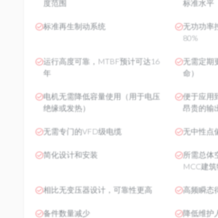
度范围
标准水平
标准再生制动系统
无功功率
80%
运行高度可靠，MTBF预计可达16
无需定期
年
命）
电机无需降低容量使用（用于电压
便于应用
绝缘或发热）
昂贵的输
无需专门的VFD级电缆
无中性点
简化设计和安装
所需总体
MCC建
相比无变压器设计，可靠性更高
高频瞬态
备件数量减少
降低维护